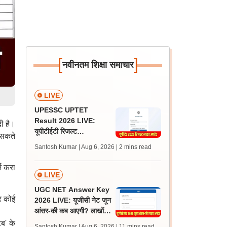
[
]
नवीनतम शिक्षा समाचार
LIVE
UPESSC UPTET
Result 2026 LIVE:
दी है।
यूपीटीईटी रिजल्ट
 सकते
@upessc.up.gov.in पर
Santosh Kumar | Aug 6, 2026
| 2 mins read
जल्द, जानें लेटेस्ट अपडेट,
पासिंग मार्क्स
ज करा
LIVE
UGC NET Answer Key
र कोई
2026 LIVE: यूजीसी नेट जून
आंसर-की कब आएगी? लाखों
अभ्यर्थी चिंतित, जानें लेटेस्ट
ब' के
Santosh Kumar | Aug 6, 2026
| 11 mins read