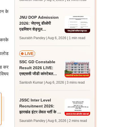
अपडेट्स
तान के
JNU DOP Admission
2026: जेएनयू डीओपी
एडमिशन शेड्यूल
jnuee.jnu.ac.in पर जारी,
Saurabh Pandey | Aug 6, 2026
| 1 min read
 करके
24 अगस्त को जारी होगी मेरिट
लिस्ट
 अपलोड
LIVE
SSC GD Constable
ोड कर
Result 2026 LIVE:
ह विषय
एसएससी जीडी कांस्टेबल
रिजल्ट कब आएगा? जानें
Santosh Kumar | Aug 6, 2026
| 3 mins read
लेटेस्ट अपडेट, स्कोरकार्ड लिंक
JSSC Inter Level
Recruitment 2026:
झारखंड इंटर लेवल भर्ती के लिए
आवेदन जारी, पात्रता मानदंड,
Saurabh Pandey | Aug 6, 2026
| 2 mins read
शुल्क जानें