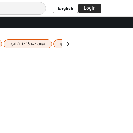
Login
English
यूपी सीनेट रिजल्ट लाइव
एचबीएसई 12वीं का रिजल्ट लाइव
यूपी ब