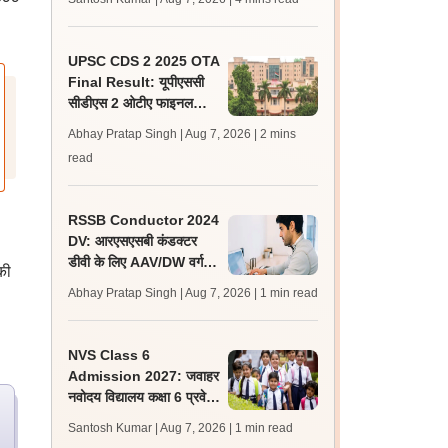
जल्द, जानें लेटेस्ट अपडेट,
पासिंग मार्क्स
UPSC CDS 2 2025 OTA
Final Result: यूपीएससी
सीडीएस 2 ओटीए फाइनल
रिजल्ट upsc.gov.in पर
Abhay Pratap Singh | Aug 7, 2026
| 2 mins
जारी, 483 कैंडिडेट चयनित
read
RSSB Conductor 2024
DV: आरएसएसबी कंडक्टर
डीवी के लिए AAV/DW वर्ग के
की
160 अतिरिक्त अभ्यर्थी
Abhay Pratap Singh | Aug 7, 2026
| 1 min read
शॉर्टलिस्ट
NVS Class 6
Admission 2027: जवाहर
नवोदय विद्यालय कक्षा 6 प्रवेश
परीक्षा के लिए आवेदन की तिथि
Santosh Kumar | Aug 7, 2026
| 1 min read
10 अगस्त तक बढ़ी