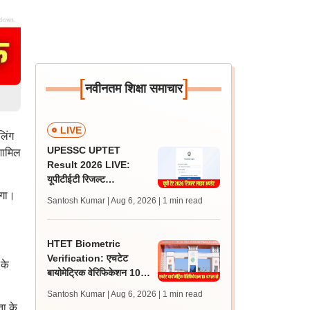
[
]
नवीनतम शिक्षा समाचार
LIVE
लिंग
UPESSC UPTET
शामिल
Result 2026 LIVE:
यूपीटीईटी रिजल्ट
@upessc.up.gov.in पर
ेगा।
Santosh Kumar | Aug 6, 2026
| 1 min read
जल्द, जानें लेटेस्ट अपडेट,
पासिंग मार्क्स
HTET Biometric
Verification: एचटेट
 के
बायोमेट्रिक वेरिफिकेशन 10
अगस्त से शुरू, 22 जिलों में
Santosh Kumar | Aug 6, 2026
| 1 min read
सेंटर, निर्देश जारी
ता के