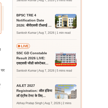
Santosh Kumar | Aug 7, 2026
| 3 mins read
जल्द, जानें लेटेस्ट अपडेट,
पासिंग मार्क्स
BPSC TRE 4
Notification Date
2026: बीपीएससी टीआरई 4
अधिसूचना 15 से 20 अगस्त
Santosh Kumar | Aug 7, 2026
| 1 min read
के बीच, एसटेट पर क्या है
अपडेट?
LIVE
त
SSC GD Constable
Result 2026 LIVE:
एसएससी जीडी कांस्टेबल
रिजल्ट कब आएगा? जानें
 पर
Santosh Kumar | Aug 7, 2026
| 5 mins read
लेटेस्ट अपडेट, स्कोरकार्ड लिंक
AILET 2027
Registration: ऑल इंडिया
लॉ एंट्रेंस टेस्ट के लिए
पंजीकरण आज से शुरू; पात्रता
Abhay Pratap Singh | Aug 7, 2026
| 2 mins
और आवेदन लिंक जानें