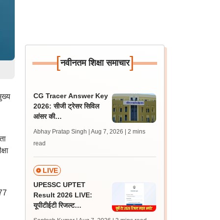
[
]
नवीनतम शिक्षा समाचार
CG Tracer Answer Key
ुख्य
2026: सीजी ट्रेसर सिविल
आंसर की
cgssb.cgstate.gov.in
Abhay Pratap Singh | Aug 7, 2026
| 2 mins
पर जारी, 13 अगस्त तक उठाएं
ता
read
आपत्ति
्षा
LIVE
UPESSC UPTET
 77
Result 2026 LIVE:
यूपीटीईटी रिजल्ट
@upessc.up.gov.in पर