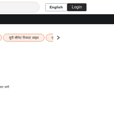
Login
English
यूपी सीनेट रिजल्ट लाइव
एचबीएसई 12वीं का रिजल्ट लाइव
यूपी ब
ल्ट जारी