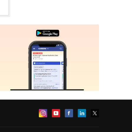
Sign In/Sign Up
We endeavor to keep you informed and help you
choose the right Career path. Sign in and
Exams, Study
access our resources on
Material, Counseling, Colleges etc.