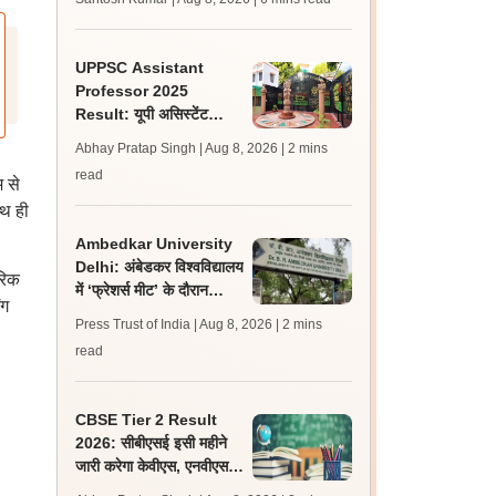
लेटेस्ट अपडेट, स्कोरकार्ड लिंक
UPPSC Assistant
Professor 2025
Result: यूपी असिस्टेंट
प्रोफेसर जीडीसी रिजल्ट 5
Abhay Pratap Singh | Aug 8, 2026
| 2 mins
विषयों के लिए जारी
read
 से
ाथ ही
Ambedkar University
Delhi: अंबेडकर विश्वविद्यालय
ारिक
में ‘फ्रेशर्स मीट’ के दौरान
ंग
आइसा और एबीवीपी के बीच हुई
Press Trust of India | Aug 8, 2026
| 2 mins
झड़प
read
CBSE Tier 2 Result
2026: सीबीएसई इसी महीने
जारी करेगा केवीएस, एनवीएस
एवं ईएमआरए टियर 2 भर्ती