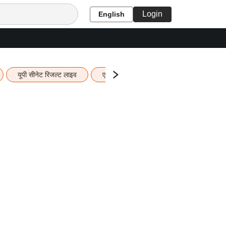
Login
English
यूपी सीनेट रिजल्ट लाइव
एचबीएसई 12वीं का रिजल्ट लाइव
यूपी ब