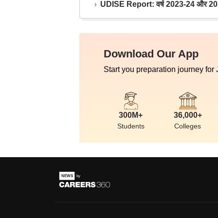
UDISE Report: वर्ष 2023-24 और 2025-2
Download Our App
Start you preparation journey for
300M+
36,000+
Students
Colleges