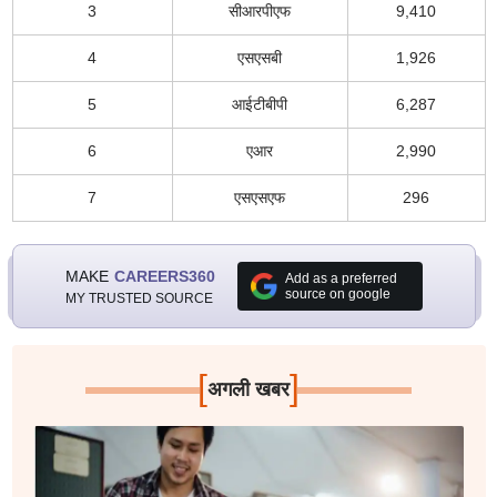
3
सीआरपीएफ
9,410
4
एसएसबी
1,926
5
आईटीबीपी
6,287
6
एआर
2,990
7
एसएसएफ
296
MAKE
CAREERS360
Add as a preferred
source on google
MY TRUSTED SOURCE
[
]
अगली खबर