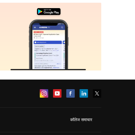
Sign In/Sign Up
We endeavor to keep you informed and help you
choose the right Career path. Sign in and
Exams, Study
access our resources on
Material, Counseling, Colleges etc.
Enter Mobile
कॉलेज समाचार