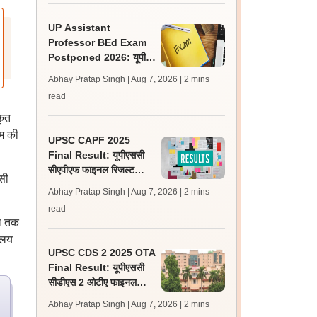
UP Assistant
Professor BEd Exam
Postponed 2026: यूपी
असिस्टेंट प्रोफेसर बीएड परीक्षा
Abhay Pratap Singh | Aug 7, 2026
| 2 mins
स्थगित, नई तिथि बाद में
read
कृत
रम की
UPSC CAPF 2025
Final Result: यूपीएससी
सीएपीएफ फाइनल रिजल्ट
ासी
upsc.gov.in पर जारी,
Abhay Pratap Singh | Aug 7, 2026
| 2 mins
350 अभ्यर्थी चयनित
read
ाल तक
ालय
UPSC CDS 2 2025 OTA
Final Result: यूपीएससी
सीडीएस 2 ओटीए फाइनल
रिजल्ट upsc.gov.in पर
Abhay Pratap Singh | Aug 7, 2026
| 2 mins
जारी, 483 कैंडिडेट चयनित