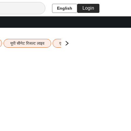
Login
English
यूपी सीनेट रिजल्ट लाइव
एचबीएसई 12वीं का रिजल्ट लाइव
यूपी ब