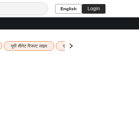
Login
English
यूपी सीनेट रिजल्ट लाइव
एचबीएसई 12वीं का रिजल्ट लाइव
यूपी ब