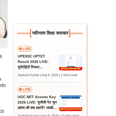
[
]
नवीनतम शिक्षा समाचार
LIVE
UPESSC UPTET
की
Result 2026 LIVE:
यूपीटीईटी रिजल्ट
@upessc.up.gov.in पर
Santosh Kumar | Aug 6, 2026
| 2 mins read
जल्द, जानें लेटेस्ट अपडेट,
र
पासिंग मार्क्स
िडेट
LIVE
UGC NET Answer Key
2026 LIVE: यूजीसी नेट जून
आंसर-की कब आएगी? लाखों
200
अभ्यर्थी चिंतित, जानें लेटेस्ट
Santosh Kumar | Aug 6, 2026
| 11 mins read