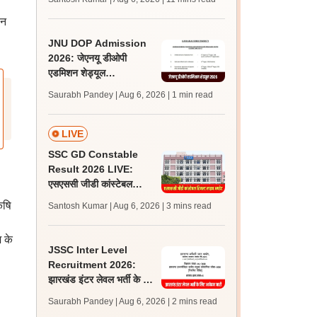
अपडेट्स
ान
JNU DOP Admission
2026: जेएनयू डीओपी
एडमिशन शेड्यूल
jnuee.jnu.ac.in पर जारी,
Saurabh Pandey | Aug 6, 2026
| 1 min read
24 अगस्त को जारी होगी मेरिट
लिस्ट
LIVE
SSC GD Constable
Result 2026 LIVE:
एसएससी जीडी कांस्टेबल
रिजल्ट कब आएगा? जानें
ृषि
Santosh Kumar | Aug 6, 2026
| 3 mins read
लेटेस्ट अपडेट, स्कोरकार्ड लिंक
श के
JSSC Inter Level
Recruitment 2026:
झारखंड इंटर लेवल भर्ती के लिए
आवेदन जारी, पात्रता मानदंड,
Saurabh Pandey | Aug 6, 2026
| 2 mins read
शुल्क जानें