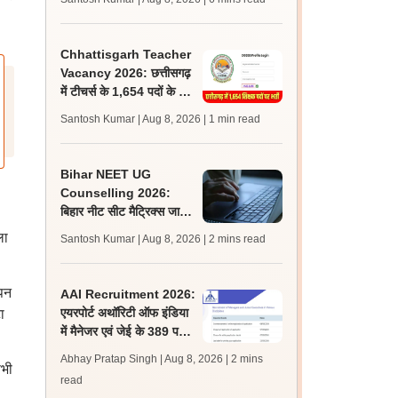
जल्द, जानें लेटेस्ट अपडेट,
पासिंग मार्क्स
Chhattisgarh Teacher
Vacancy 2026: छत्तीसगढ़
में टीचर्स के 1,654 पदों के लिए
आवेदन शुरू, लास्ट डेट 2
Santosh Kumar | Aug 8, 2026
| 1 min read
सितंबर
Bihar NEET UG
Counselling 2026:
बिहार नीट सीट मैट्रिक्स जारी;
राउंड 1, 2 के लिए आवेदन,
ला
Santosh Kumar | Aug 8, 2026
| 2 mins read
चॉइस फिलिंग 10 अगस्त से
ापन
AAI Recruitment 2026:
एयरपोर्ट अथॉरिटी ऑफ इंडिया
ा
में मैनेजर एवं जेई के 389 पदों
पर निकली भर्ती, आवेदन शुरू
Abhay Pratap Singh | Aug 8, 2026
| 2 mins
सभी
read