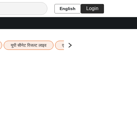
Login
English
यूपी सीनेट रिजल्ट लाइव
एचबीएसई 12वीं का रिजल्ट लाइव
यूपी ब