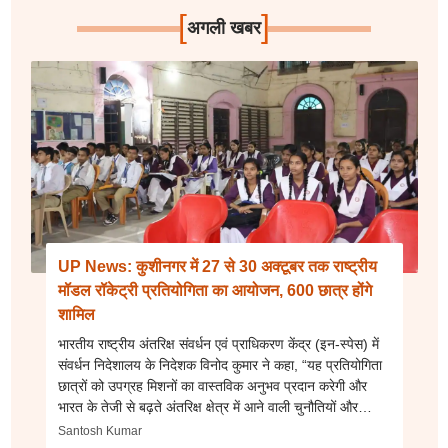
[
]
अगली खबर
UP News: कुशीनगर में 27 से 30 अक्टूबर तक राष्ट्रीय
मॉडल रॉकेट्री प्रतियोगिता का आयोजन, 600 छात्र होंगे
शामिल
भारतीय राष्‍ट्रीय अंतरिक्ष संवर्धन एवं प्राधिकरण केंद्र (इन-स्‍पेस) में
संवर्धन निदेशालय के निदेशक विनोद कुमार ने कहा, “यह प्रतियोगिता
छात्रों को उपग्रह मिशनों का वास्तविक अनुभव प्रदान करेगी और
भारत के तेजी से बढ़ते अंतरिक्ष क्षेत्र में आने वाली चुनौतियों और
अवसरों के लिए उन्हें तैयार करेगी।”
Santosh Kumar