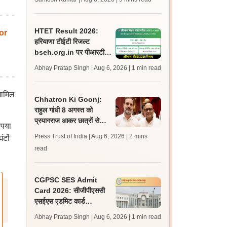
अपडेट्स
HTET Result 2026:
or
हरियाणा टीईटी रिजल्ट
bseh.org.in पर पीआरटी,
टीजीटी, पीजीटी के लिए जारी;
Abhay Pratap Singh | Aug 6, 2026
| 1 min read
डाउनलोड करें
 शामिल
Chhatron Ki Goonj:
राहुल गांधी 8 अगस्त को
प्रयागराज आकर छात्रों से
ृपया
करेंगे संवाद - अजय राय
Press Trust of India | Aug 6, 2026
| 2 mins
ंटों
read
CGPSC SES Admit
Card 2026: सीजीपीएससी
एसईएस एडमिट कार्ड
psc.cg.gov.in पर जारी,
Abhay Pratap Singh | Aug 6, 2026
| 1 min read
परीक्षा 16 अगस्त को होगी