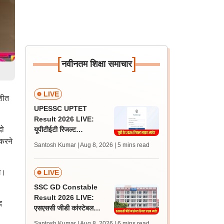
[
]
नवीनतम शिक्षा समाचार
LIVE
 शीत
UPESSC UPTET
Result 2026 LIVE:
दो
यूपीटीईटी रिजल्ट
@upessc.up.gov.in पर
 करने
Santosh Kumar | Aug 8, 2026
| 5 mins read
जल्द, जानें लेटेस्ट अपडेट,
पासिंग मार्क्स
े।
LIVE
SSC GD Constable
Result 2026 LIVE:
द
एसएससी जीडी कांस्टेबल
रिजल्ट कब आएगा? जानें
Santosh Kumar | Aug 8, 2026
| 6 mins read