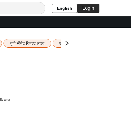
Login
English
यूपी सीनेट रिजल्ट लाइव
एचबीएसई 12वीं का रिजल्ट लाइव
यूपी ब
तिथि आज