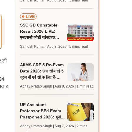
Santosh Kumar | Aug 8, 2026
| 5 mins read
जल्द, जानें लेटेस्ट अपडेट,
पासिंग मार्क्स
LIVE
SSC GD Constable
Result 2026 LIVE:
एसएससी जीडी कांस्टेबल
रिजल्ट कब आएगा? जानें
Santosh Kumar | Aug 8, 2026
| 5 mins read
लेटेस्ट अपडेट, स्कोरकार्ड लिंक
र ली
AIIMS CRE 5 Re-Exam
Date 2026: एम्स सीआरई 5
ग्रुप बी एवं सी के लिए री-
024
एग्जाम शेड्यूल जारी, एडमिट
सलाह
Abhay Pratap Singh | Aug 8, 2026
| 1 min read
कार्ड जल्द
UP Assistant
Professor BEd Exam
Postponed 2026: यूपी
असिस्टेंट प्रोफेसर बीएड परीक्षा
Abhay Pratap Singh | Aug 7, 2026
| 2 mins
स्थगित, नई तिथि बाद में