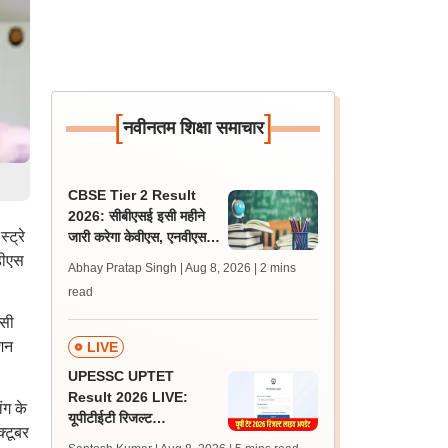
[
]
नवीनतम शिक्षा समाचार
CBSE Tier 2 Result
2026: सीबीएसई इसी महीने
ट्रे
जारी करेगा केवीएस, एनवीएस
एवं ईएमआरए टियर 2 भर्ती
डीएस
Abhay Pratap Singh | Aug 8, 2026
| 2 mins
परीक्षा के रिजल्ट
read
ंसी
शन
LIVE
UPESSC UPTET
Result 2026 LIVE:
ंग के
यूपीटीईटी रिजल्ट
्टूबर
@upessc.up.gov.in पर