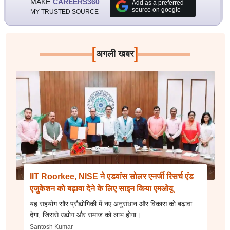
MAKE
CAREERS360
Add as a preferred
source on google
MY TRUSTED SOURCE
[
]
अगली खबर
IIT Roorkee, NISE ने एडवांस सोलर एनर्जी रिसर्च एंड
एजुकेशन को बढ़ावा देने के लिए साइन किया एमओयू
यह सहयोग सौर प्रौद्योगिकी में नए अनुसंधान और विकास को बढ़ावा
देगा, जिससे उद्योग और समाज को लाभ होगा।
Santosh Kumar