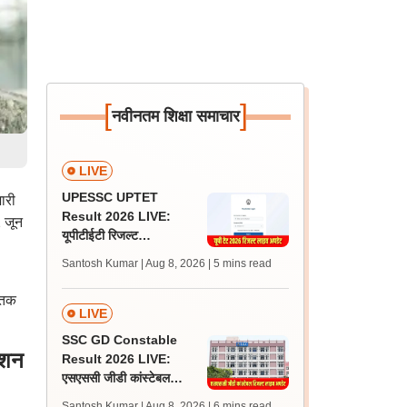
[
]
नवीनतम शिक्षा समाचार
LIVE
UPESSC UPTET
ारी
Result 2026 LIVE:
 जून
यूपीटीईटी रिजल्ट
@upessc.up.gov.in पर
Santosh Kumar | Aug 8, 2026
| 5 mins read
जल्द, जानें लेटेस्ट अपडेट,
पासिंग मार्क्स
ातक
LIVE
SSC GD Constable
ेशन
Result 2026 LIVE:
एसएससी जीडी कांस्टेबल
रिजल्ट कब आएगा? जानें
Santosh Kumar | Aug 8, 2026
| 6 mins read