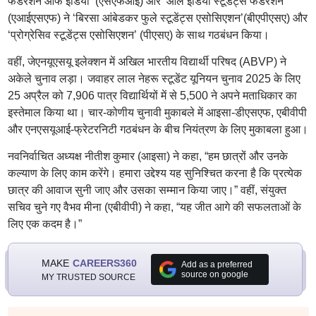
फेडरेशन ऑफ इंडिया’ (एसएफआई) और ‘ऑल इंडिया स्टूडेंट्स फेडरेशन’
(एआईएसएफ) ने ‘बिरसा आंबेडकर फुले स्टूडेंट्स एसोसिएशन’(बीएपीएसए) और
‘प्रोग्रेसिव स्टूडेंट्स एसोसिएशन’ (पीएसए) के साथ गठबंधन किया।
वहीं, जेएनयूएसयू इलेक्शन में अखिल भारतीय विद्यार्थी परिषद (ABVP) ने
अकेले चुनाव लड़ा। जवाहर लाल नेहरू स्टूडेंट यूनियन चुनाव 2025 के लिए
25 अप्रैल को 7,906 पात्र विद्यार्थियों में से 5,500 ने अपने मताधिकार का
इस्तेमाल किया था। चार-कोणीय चुनावी मुकाबले में आइसा-डीएसएफ, एबीवीपी
और एनएसयूआई-फ्रेटरनिटी गठबंधन के बीच नियंत्रण के लिए मुकाबला हुआ।
नवनिर्वाचित अध्यक्ष नीतीश कुमार (आइसा) ने कहा, “हम छात्रों और उनके
कल्याण के लिए काम करेंगे। हमारा उद्देश्य यह सुनिश्चित करना है कि प्रत्येक
छात्र की आवाज सुनी जाए और उसका सम्मान किया जाए।” वहीं, संयुक्त
सचिव चुने गए वैभव मीना (एबीवीपी) ने कहा, “यह जीत आगे की सफलताओं के
लिए एक कदम है।”
MAKE
CAREERS360
Add as a preferred
source on google
MY TRUSTED SOURCE