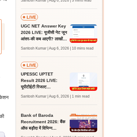
Santosh Kumar | Aug 6, 2026
| 3 mins read
लेटेस्ट अपडेट, स्कोरकार्ड लिंक
LIVE
UGC NET Answer Key
2026 LIVE: यूजीसी नेट जून
आंसर-की कब आएगी? लाखों
अभ्यर्थी चिंतित, जानें लेटेस्ट
Santosh Kumar | Aug 6, 2026
| 10 mins read
अपडेट्स
LIVE
UPESSC UPTET
Result 2026 LIVE:
यूपीटीईटी रिजल्ट
@upessc.up.gov.in पर
Santosh Kumar | Aug 6, 2026
| 1 min read
ीकेशन
जल्द, जानें लेटेस्ट अपडेट,
पासिंग मार्क्स
Bank of Baroda
 की
Recruitment 2026: बैंक
ऑफ बड़ौदा में विभिन्न
प्रबंधकीय पदों पर भर्ती शुरू,