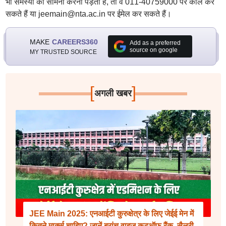
भी समस्या का सामना करना पड़ता है, तो वे 011-40759000 पर कॉल कर
सकते हैं या jeemain@nta.ac.in पर ईमेल कर सकते हैं।
MAKE
CAREERS360
Add as a preferred
source on google
MY TRUSTED SOURCE
[
]
अगली खबर
JEE Main 2025: एनआईटी कुरुक्षेत्र के लिए जेईई मेन में
कितने मार्क्स चाहिए? जानें ब्रांच वाइज कटऑफ रैंक, सैलरी