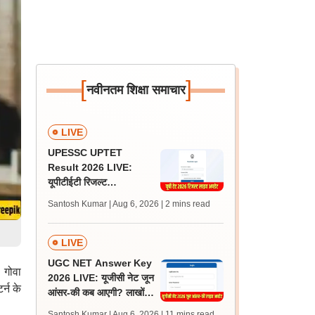
[
]
नवीनतम शिक्षा समाचार
LIVE
UPESSC UPTET
Result 2026 LIVE:
यूपीटीईटी रिजल्ट
@upessc.up.gov.in पर
Santosh Kumar | Aug 6, 2026
| 2 mins read
जल्द, जानें लेटेस्ट अपडेट,
पासिंग मार्क्स
LIVE
UGC NET Answer Key
। गोवा
2026 LIVE: यूजीसी नेट जून
्न के
आंसर-की कब आएगी? लाखों
अभ्यर्थी चिंतित, जानें लेटेस्ट
Santosh Kumar | Aug 6, 2026
| 11 mins read