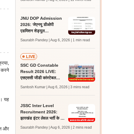
अपडेट्स
JNU DOP Admission
2026: जेएनयू डीओपी
एडमिशन शेड्यूल
jnuee.jnu.ac.in पर जारी,
Saurabh Pandey | Aug 6, 2026
| 1 min read
24 अगस्त को जारी होगी मेरिट
लिस्ट
LIVE
रिया,
SSC GD Constable
 करने
Result 2026 LIVE:
एसएससी जीडी कांस्टेबल
रिजल्ट कब आएगा? जानें
Santosh Kumar | Aug 6, 2026
| 3 mins read
लेटेस्ट अपडेट, स्कोरकार्ड लिंक
ैं। यह
JSSC Inter Level
Recruitment 2026:
झारखंड इंटर लेवल भर्ती के लिए
आवेदन जारी, पात्रता मानदंड,
Saurabh Pandey | Aug 6, 2026
| 2 mins read
ञान और
शुल्क जानें