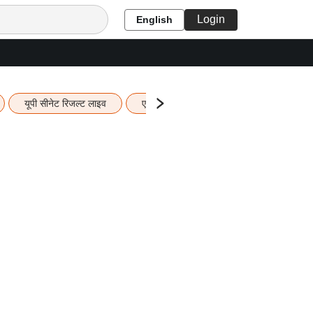
Login
English
यूपी सीनेट रिजल्ट लाइव
एचबीएसई 12वीं का रिजल्ट लाइव
यूपी ब