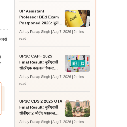
UP Assistant
Professor BEd Exam
Postponed 2026: यूपी
असिस्टेंट प्रोफेसर बीएड परीक्षा
Abhay Pratap Singh | Aug 7, 2026
| 2 mins
स्थगित, नई तिथि बाद में
read
 सबसे
UPSC CAPF 2025
त
Final Result: यूपीएससी
2
सीएपीएफ फाइनल रिजल्ट
upsc.gov.in पर जारी,
Abhay Pratap Singh | Aug 7, 2026
| 2 mins
350 अभ्यर्थी चयनित
read
UPSC CDS 2 2025 OTA
Final Result: यूपीएससी
सीडीएस 2 ओटीए फाइनल
रिजल्ट upsc.gov.in पर
Abhay Pratap Singh | Aug 7, 2026
| 2 mins
जारी, 483 कैंडिडेट चयनित