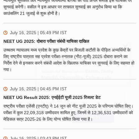
न्यायमूर्ति सूर्यकांत और न्यायमूर्ति जॉयमाल्या बागची की पीठ अगले सप्ताह इस याचिका पर
सुनवाई करेगी। वकील ने इस आधार पर तत्काल सुनवाई का अनुरोध किया था कि
काउंसलिंग 21 जुलाई से शुरू होनी है।
July 16, 2025 | 05:49 PM
IST
NEET UG 2025: दोबारा परीक्षा संबंधी याचिका दाखिल
Sign In/Sign Up
उच्चतम न्यायालय मध्य प्रदेश के कुछ केंद्रों पर बिजली कटौती के पीड़ित अभ्यर्थियों के
लिए राष्ट्रीय पात्रता सह प्रवेश परीक्षा-स्नातक (नीट-यूजी) 2025 दोबारा कराने का
We endeavor to keep you informed and help you
निर्देश देने से इनकार करने संबंधी आदेश के खिलाफ याचिका पर सुनवाई के लिए सहमत हो
choose the right Career path. Sign in and
गया।
Exams, Study
access our resources on
Material, Counseling, Colleges etc.
July 16, 2025 | 04:45 PM
IST
Enter Mobile
NEET UG Result 2025: एनईईटी यूजी 2025 रिजल्ट डेट
राष्ट्रीय परीक्षा एजेंसी (एनटीए) ने 14 जून को नीट यूजी 2025 के परिणाम घोषित किए।
परीक्षा में कुल 22,09,318 उम्मीदवार शामिल हुए, जिनमें से 12,36,531 उम्मीदवारों को
Skip
Sign In
मेडिकल सत्र 2025-26 के लिए योग्य घोषित किया गया है।
July 16, 2025 | 03:43 PM
IST