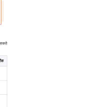
 सकते
ैंक