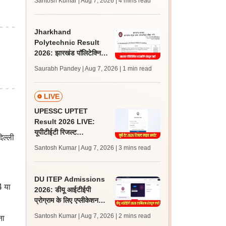
Santosh Kumar | Aug 7, 2026
| 4 mins read
लेटेस्ट अपडेट, स्कोरकार्ड लिंक
Jharkhand
Polytechnic Result
2026: झारखंड पॉलिटेक्निक
रिजल्ट जारी, काउंसलिंग के लिए
Saurabh Pandey | Aug 7, 2026
| 1 min read
आवेदन शुरू
LIVE
UPESSC UPTET
Result 2026 LIVE:
यूपीटीईटी रिजल्ट
िल्ली
@upessc.up.gov.in पर
Santosh Kumar | Aug 7, 2026
| 3 mins read
जल्द, जानें लेटेस्ट अपडेट,
पासिंग मार्क्स
DU ITEP Admissions
4 या
2026: डीयू आईटीईपी
प्रोग्राम के लिए एप्लीकेशन
करेक्शन विंडो ओपन, राउंड 1
Santosh Kumar | Aug 7, 2026
| 2 mins read
ना
रिजल्ट 10 अगस्त को