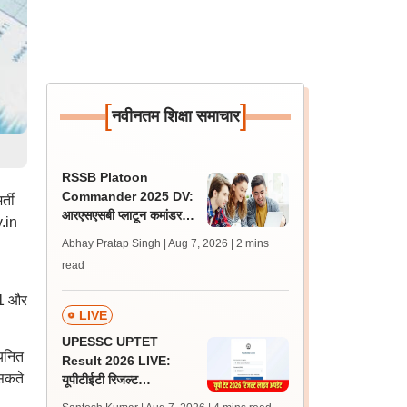
[
]
नवीनतम शिक्षा समाचार
RSSB Platoon
Commander 2025 DV:
्ती
आरएसएसबी प्लाटून कमांडर
.in
डीवी के लिए गाइडलाइंस जारी,
Abhay Pratap Singh | Aug 7, 2026
| 2 mins
फॉर्मेट डाउनलोड करें
read
-1 और
LIVE
UPESSC UPTET
चयनित
Result 2026 LIVE:
 सकते
यूपीटीईटी रिजल्ट
@upessc.up.gov.in पर