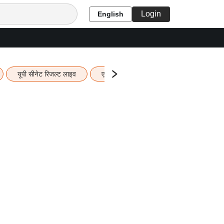
Login
English
यूपी सीनेट रिजल्ट लाइव
एचबीएसई 12वीं का रिजल्ट लाइव
यूपी ब