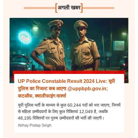
[
]
अगली खबर
UP Police Constable Result 2024 Live: यूपी
पुलिस का रिजल्ट कब आएगा @uppbpb.gov.in;
कटऑफ, क्वालीफाइंग मार्क्स
यूपी पुलिस भर्ती के माध्यम से कुल 60,244 पदों को भरा जाएगा, जिनमें
से महिला उम्मीदवारों के लिए कुल रिक्तियां 12,049 है, जबकि
48,195 रिक्तियों पर पुरुष उम्मीदवारों की भर्ती की जाएगी।
Abhay Pratap Singh