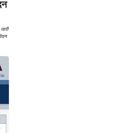
दन
 जारी
वेदन