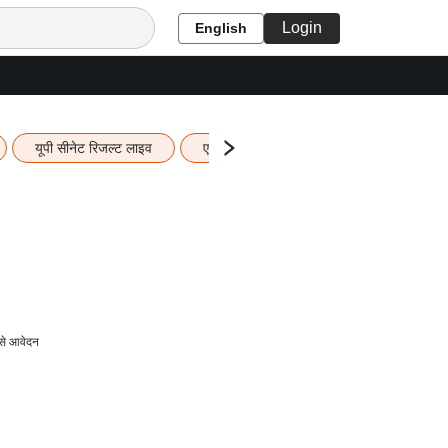
Login
English
यूपी सीनेट रिजल्ट लाइव
एचबीएसई 12वीं का रिजल्ट लाइव
यूपी ब
से आवेदन