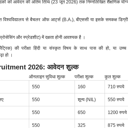
दकों को आवेदन की अंतिम तिथि (23 जून 2026) तक निम्नलिखित शैक्षणिक योग्
प्त विश्वविद्यालय से बैचलर ऑफ आर्ट्स (B.A.), बीएससी या इसके समकक्ष डिग्री
्रोसेसिंग और स्प्रेडशीट) में दक्षता होनी आवश्यक है
।
मैट्रिक) की परीक्षा हिंदी या संस्कृत विषय के साथ पास की हो, या उच्च श
ढ़ा हो
।
uitment 2026: आवेदन शुल्क
ऑनलाइन सुविधा शुल्क
परीक्षा शुल्क
कुल शुल्क
550
160
710 रुपये
िए
550
शून्य (NIL)
550 रुपये
550
650
1200 रुपये
550
325
875 रुपये