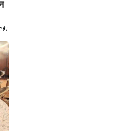
दन
ि है।