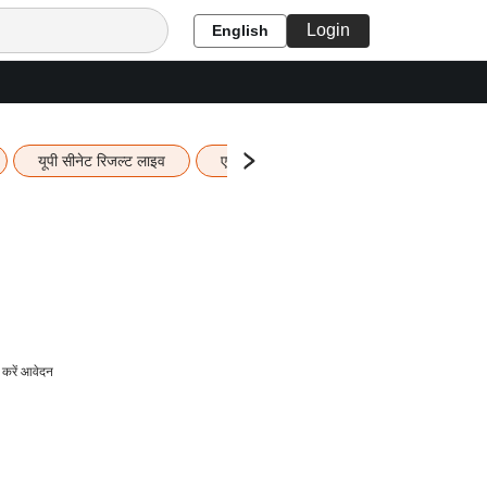
Login
English
यूपी सीनेट रिजल्ट लाइव
एचबीएसई 12वीं का रिजल्ट लाइव
यूपी ब
करें आवेदन