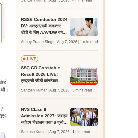
Santosh Kumar | Aug 7, 2026
| 4 mins read
जल्द, जानें लेटेस्ट अपडेट,
पासिंग मार्क्स
RSSB Conductor 2024
DV: आरएसएसबी कंडक्टर
डीवी के लिए AAV/DW वर्ग के
160 अतिरिक्त अभ्यर्थी
Abhay Pratap Singh | Aug 7, 2026
| 1 min read
शॉर्टलिस्ट
LIVE
SSC GD Constable
Result 2026 LIVE:
एसएससी जीडी कांस्टेबल
ोर्ड
रिजल्ट कब आएगा? जानें
ई थी।
Santosh Kumar | Aug 7, 2026
| 5 mins read
लेटेस्ट अपडेट, स्कोरकार्ड लिंक
77
NVS Class 6
Admission 2027: जवाहर
.58%
नवोदय विद्यालय कक्षा 6 प्रवेश
परीक्षा के लिए आवेदन की तिथि
Santosh Kumar | Aug 7, 2026
| 1 min read
10 अगस्त तक बढ़ी