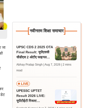
[
]
नवीनतम शिक्षा समाचार
UPSC CDS 2 2025 OTA
ा जा
Final Result: यूपीएससी
हो
सीडीएस 2 ओटीए फाइनल
रिजल्ट upsc.gov.in पर
Abhay Pratap Singh | Aug 7, 2026
| 2 mins
जारी, 483 कैंडिडेट चयनित
र
read
LIVE
 कर
UPESSC UPTET
 डेट
Result 2026 LIVE:
यूपीटीईटी रिजल्ट
@upessc.up.gov.in पर