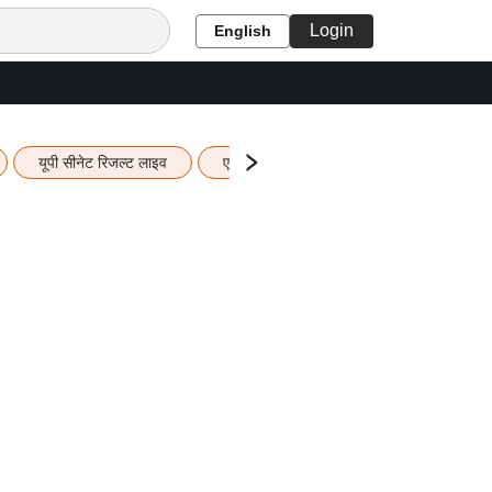
Login
English
यूपी सीनेट रिजल्ट लाइव
एचबीएसई 12वीं का रिजल्ट लाइव
यूपी ब