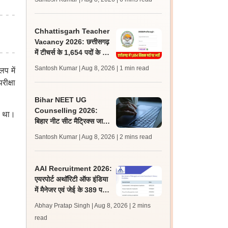
जल्द, जानें लेटेस्ट अपडेट,
पासिंग मार्क्स
Chhattisgarh Teacher
Vacancy 2026: छत्तीसगढ़
में टीचर्स के 1,654 पदों के लिए
आवेदन शुरू, लास्ट डेट 2
Santosh Kumar | Aug 8, 2026
| 1 min read
प में
सितंबर
रीक्षा
Bihar NEET UG
Counselling 2026:
ा था।
बिहार नीट सीट मैट्रिक्स जारी;
राउंड 1, 2 के लिए आवेदन,
Santosh Kumar | Aug 8, 2026
| 2 mins read
चॉइस फिलिंग 10 अगस्त से
AAI Recruitment 2026:
एयरपोर्ट अथॉरिटी ऑफ इंडिया
में मैनेजर एवं जेई के 389 पदों
पर निकली भर्ती, आवेदन शुरू
Abhay Pratap Singh | Aug 8, 2026
| 2 mins
read