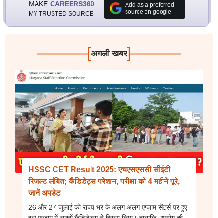
MAKE
CAREERS360
Add as a preferred
source on google
MY TRUSTED SOURCE
[
]
अगली खबर
HSSC CET Result 2025: एचएसएससी सीईटी
रिजल्ट लंबित; कैंडिडेट्स परेशान, परीक्षा को 4 महीने पूरे,
जानें अपडेट
26 और 27 जुलाई को राज्य भर के अलग-अलग एग्जाम सेंटर्स पर हुए
इस एग्जाम में लाखों कैंडिडेट्स ने हिस्सा लिया। हालांकि, आयोग की