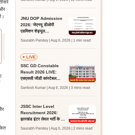
तीसरे
अपडेट्स
 और
थी।
JNU DOP Admission
2026: जेएनयू डीओपी
एडमिशन शेड्यूल
jnuee.jnu.ac.in पर जारी,
Saurabh Pandey | Aug 6, 2026
| 1 min read
24 अगस्त को जारी होगी मेरिट
लिस्ट
LIVE
SSC GD Constable
Result 2026 LIVE:
ा
एसएससी जीडी कांस्टेबल
ी
रिजल्ट कब आएगा? जानें
Santosh Kumar | Aug 6, 2026
| 3 mins read
लेटेस्ट अपडेट, स्कोरकार्ड लिंक
JSSC Inter Level
 और
Recruitment 2026:
झारखंड इंटर लेवल भर्ती के लिए
आवेदन जारी, पात्रता मानदंड,
ंकेत
Saurabh Pandey | Aug 6, 2026
| 2 mins read
शुल्क जानें