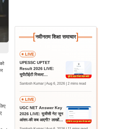
[
]
नवीनतम शिक्षा समाचार
LIVE
UPESSC UPTET
 को
Result 2026 LIVE:
कर
यूपीटीईटी रिजल्ट
@upessc.up.gov.in पर
Santosh Kumar | Aug 6, 2026
| 2 mins read
जल्द, जानें लेटेस्ट अपडेट,
पासिंग मार्क्स
LIVE
लिए
UGC NET Answer Key
ए
2026 LIVE: यूजीसी नेट जून
आंसर-की कब आएगी? लाखों
अभ्यर्थी चिंतित, जानें लेटेस्ट
Santosh Kumar | Aug 6, 2026
| 11 mins read