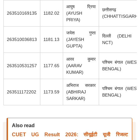
आयुष प्रिया
छत्तीसगढ़
263510169135
1182.02
(AYUSH
(CHHATTISGARH)
PRIYA)
जयेश गुप्ता
दिल्ली (DELHI -
263510036813
1181.13
(JAYESH
NCT)
GUPTA)
आरव कुमार
पश्चिम बंगाल (WEST
263510531257
1177.65
(AARAV
BENGAL)
KUMAR)
अभिराज सरकार
पश्चिम बंगाल (WEST
263511172202
1173.59
(ABHIRAJ
BENGAL)
SARKAR)
Also read
CUET UG Result 2026: सीयूईटी यूजी रिजल्ट