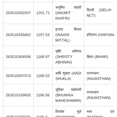
अनुमित खत्री
दिल्ली (DELHI 
263510282507
1201.71
(ANUMIT
NCT)
KHATRI)
इनाया मित्तल
263510435802
1197.54
(INAAYA
हरियाणा (HARYANA
MITTAL)
सृष्टि अभिनव
263510364596
1188.97
(SHRISTY
बिहार (BIHAR)
ABHINAV)
आदि शुक्ला (AADI
राजस्थान
263510097074
1188.03
SHUKLA)
(RAJASTHAN)
भूमिका माहेश्वरी
राजस्थान
263510169655
1186.56
(BHUMIKA
(RAJASTHAN)
MAHESHWARI)
दिव्यांश मुले
मध्य प्रदे