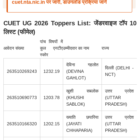
cuet.nta.nic.in पर जारी, डाउनलोड प्रक्रिया जानें
CUET UG 2026 Toppers List: जेंडरवाइज टॉप 10
लिस्ट (फीमेल)
पांच विषयों में
आवेदन संख्या
कुल एनटीए
उम्मीदवार का नाम
राज्य
स्कोर
देविना गहलोत
दिल्ली (DELHI -
263510269243
1232.19
(DEVINA
NCT)
GAHLOT)
खुशी सबलोक
उत्तर प्रदेश
263510690773
1203.78
(KHUSHI
(UTTAR
SABLOK)
PRADESH)
ख्याति छपारिया
उत्तर प्रदेश
263510166320
1202.15
(JAYATI
(UTTAR
CHHAPARIA)
PRADESH)