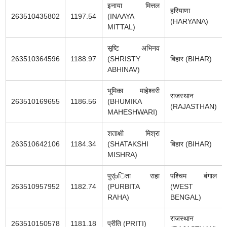
इनाया मित्तल
हरियाणा
263510435802
1197.54
(INAAYA
(HARYANA)
MITTAL)
सृष्टि अभिनव
263510364596
1188.97
(SHRISTY
बिहार (BIHAR)
ABHINAV)
भूमिका माहेश्वरी
राजस्थान
263510169655
1186.56
(BHUMIKA
(RAJASTHAN)
MAHESHWARI)
शताक्षी मिश्रा
263510642106
1184.34
(SHATAKSHI
बिहार (BIHAR)
MISHRA)
पुर्bिता राहा
पश्चिम बंगाल
263510957952
1182.74
(PURBITA
(WEST
RAHA)
BENGAL)
राजस्थान
263510150578
1181.18
प्रीति (PRITI)