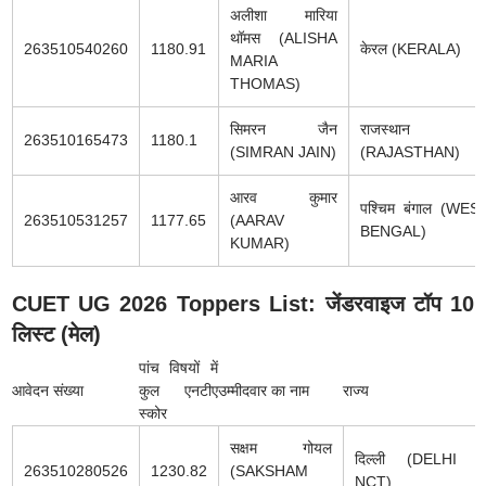
अलीशा मारिया
थॉमस (ALISHA
263510540260
1180.91
केरल (KERALA)
MARIA
THOMAS)
सिमरन जैन
राजस्थान
263510165473
1180.1
(SIMRAN JAIN)
(RAJASTHAN)
आरव कुमार
पश्चिम बंगाल (WES
263510531257
1177.65
(AARAV
BENGAL)
KUMAR)
CUET UG 2026 Toppers List: जेंडरवाइज टॉप 10
लिस्ट (मेल)
पांच विषयों में
आवेदन संख्या
कुल एनटीए
उम्मीदवार का नाम
राज्य
स्कोर
सक्षम गोयल
दिल्ली (DELHI -
263510280526
1230.82
(SAKSHAM
NCT)