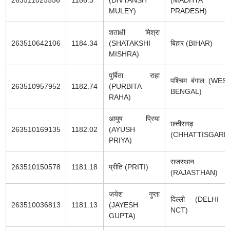
263511025556
1186.3
(DIVYANSH
(MADHYA
MULEY)
PRADESH)
शताक्षी मिश्रा
263510642106
1184.34
(SHATAKSHI
बिहार (BIHAR)
MISHRA)
पुर्बिता राहा
पश्चिम बंगाल (WES
263510957952
1182.74
(PURBITA
BENGAL)
RAHA)
आयुष प्रिया
छत्तीसगढ़
263510169135
1182.02
(AYUSH
(CHHATTISGARH
PRIYA)
राजस्थान
263510150578
1181.18
प्रीति (PRITI)
(RAJASTHAN)
जयेश गुप्ता
दिल्ली (DELHI 
263510036813
1181.13
(JAYESH
NCT)
GUPTA)