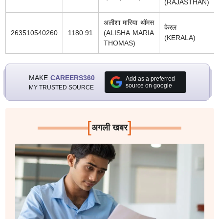
(RAJASTHAN)
अलीशा मारिया थॉमस
केरल
263510540260
1180.91
(ALISHA MARIA
(KERALA)
THOMAS)
MAKE
CAREERS360
Add as a preferred
source on google
MY TRUSTED SOURCE
[
]
अगली खबर