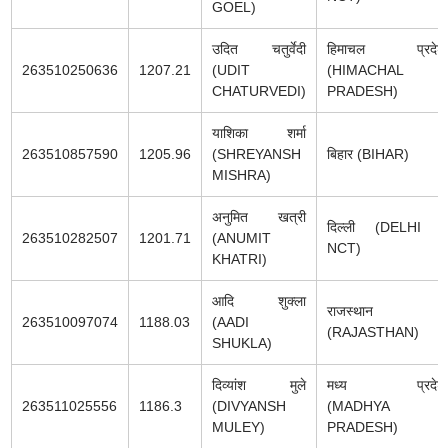
GOEL)
उदित चतुर्वेदी
हिमाचल प्रदेश
263510250636
1207.21
(UDIT
(HIMACHAL
CHATURVEDI)
PRADESH)
याशिका शर्मा
263510857590
1205.96
(SHREYANSH
बिहार (BIHAR)
MISHRA)
अनुमित खत्री
दिल्ली (DELHI -
263510282507
1201.71
(ANUMIT
NCT)
KHATRI)
आदि शुक्ला
राजस्थान
263510097074
1188.03
(AADI
(RAJASTHAN)
SHUKLA)
दिव्यांश मुले
मध्य प्रदेश
263511025556
1186.3
(DIVYANSH
(MADHYA
MULEY)
PRADESH)