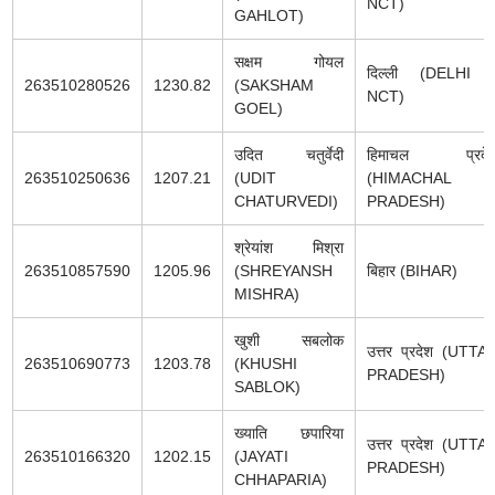
NCT)
GAHLOT)
सक्षम गोयल
दिल्ली (DELHI 
263510280526
1230.82
(SAKSHAM
NCT)
GOEL)
उदित चतुर्वेदी
हिमाचल प्रदे
263510250636
1207.21
(UDIT
(HIMACHAL
CHATURVEDI)
PRADESH)
श्रेयांश मिश्रा
263510857590
1205.96
(SHREYANSH
बिहार (BIHAR)
MISHRA)
खुशी सबलोक
उत्तर प्रदेश (UTTA
263510690773
1203.78
(KHUSHI
PRADESH)
SABLOK)
ख्याति छपारिया
उत्तर प्रदेश (UTTA
263510166320
1202.15
(JAYATI
PRADESH)
CHHAPARIA)