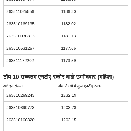
263511025556
1186.30
263510169135
1182.02
263510036813
1181.13
263510531257
1177.65
263511172202
1173.59
टॉप 10 उच्चतम एनटीए स्कोर वाले उम्मीदवार (महिला)
आवेदन संख्या
पांच विषयों में कुल एनटीए स्कोर
263510269243
1232.19
263510690773
1203.78
263510166320
1202.15