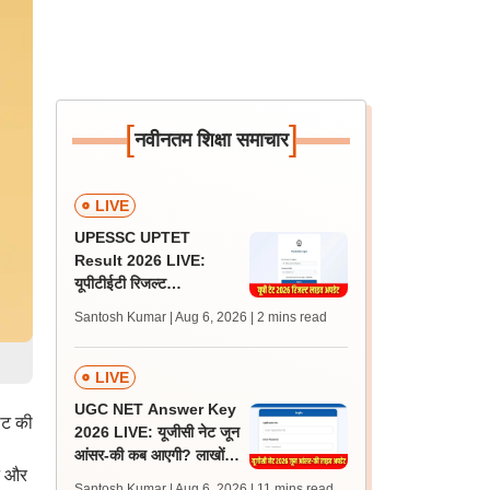
[
]
नवीनतम शिक्षा समाचार
LIVE
UPESSC UPTET
Result 2026 LIVE:
यूपीटीईटी रिजल्ट
@upessc.up.gov.in पर
Santosh Kumar | Aug 6, 2026
| 2 mins read
जल्द, जानें लेटेस्ट अपडेट,
पासिंग मार्क्स
LIVE
UGC NET Answer Key
शीट की
2026 LIVE: यूजीसी नेट जून
आंसर-की कब आएगी? लाखों
ने और
अभ्यर्थी चिंतित, जानें लेटेस्ट
Santosh Kumar | Aug 6, 2026
| 11 mins read