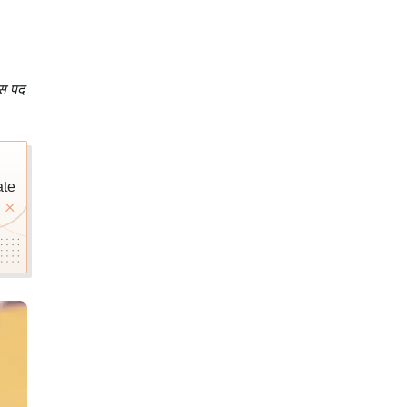
इस पद
ate