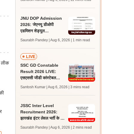
अपडेट्स
JNU DOP Admission
2026: जेएनयू डीओपी
एडमिशन शेड्यूल
jnuee.jnu.ac.in पर जारी,
Saurabh Pandey | Aug 6, 2026
| 1 min read
24 अगस्त को जारी होगी मेरिट
लिस्ट
LIVE
पर लीक
SSC GD Constable
Result 2026 LIVE:
एसएससी जीडी कांस्टेबल
रिजल्ट कब आएगा? जानें
Santosh Kumar | Aug 6, 2026
| 3 mins read
लेटेस्ट अपडेट, स्कोरकार्ड लिंक
 की
JSSC Inter Level
र
Recruitment 2026:
झारखंड इंटर लेवल भर्ती के लिए
आवेदन जारी, पात्रता मानदंड,
Saurabh Pandey | Aug 6, 2026
| 2 mins read
शुल्क जानें