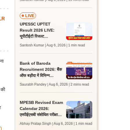
अपडेट्स
LIVE
LR
UPESSC UPTET
Result 2026 LIVE:
यूपीटीईटी रिजल्ट
@upessc.up.gov.in पर
Santosh Kumar | Aug 6, 2026
| 1 min read
जल्द, जानें लेटेस्ट अपडेट,
पासिंग मार्क्स
रना
Bank of Baroda
Recruitment 2026: बैंक
ऑफ बड़ौदा में विभिन्न
प्रबंधकीय पदों पर भर्ती शुरू,
Saurabh Pandey | Aug 6, 2026
| 2 mins read
पात्रता मानदंड जानें
 की
MPESB Revised Exam
र
Calendar 2026:
एमपीईएसबी संशोधित परीक्षा
कैलेंडर जारी, एईओ परीक्षा
Abhay Pratap Singh | Aug 6, 2026
| 1 min read
सितंबर में होगी