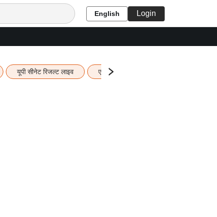
Login
English
यूपी सीनेट रिजल्ट लाइव
एचबीएसई 12वीं का रिजल्ट लाइव
यूपी ब