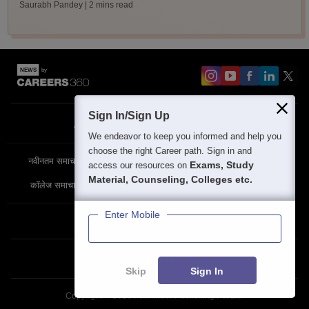
Saurabh Pandey
| 2 mins read
Sign In/Sign Up
About
Contact Us
Site Map
Blogs
We endeavor to keep you informed and help you
choose the right Career path. Sign in and
नवीनतम समाचार
विशेष समाचार
परीक्षा समाचार
Exams, Study
access our resources on
Material, Counseling, Colleges etc.
कॉलेज समाचार
Enter Mobile
Privacy Policy
Terms & Condition
Partner Sites:
Skip
Sign In
Copyright ©
2026
Pathfinder Publishing Pvt Ltd.