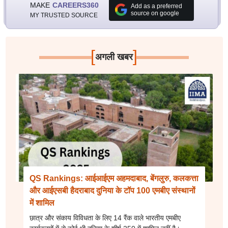
MAKE
CAREERS360
Add as a preferred
source on google
MY TRUSTED SOURCE
[
]
अगली खबर
QS Rankings: आईआईएम अहमदाबाद, बेंगलुरु, कलकत्ता
और आईएसबी हैदराबाद दुनिया के टॉप 100 एमबीए संस्थानों
में शामिल
छात्र और संकाय विविधता के लिए 14 रैंक वाले भारतीय एमबीए