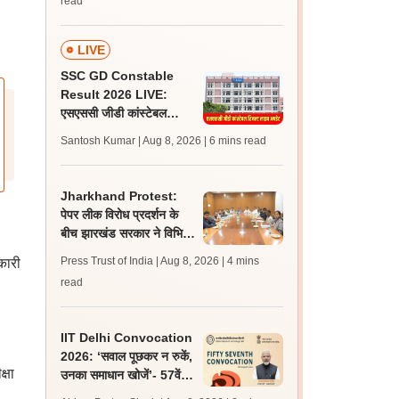
read
LIVE
SSC GD Constable
Result 2026 LIVE:
एसएससी जीडी कांस्टेबल
रिजल्ट कब आएगा? जानें
Santosh Kumar | Aug 8, 2026
| 6 mins read
लेटेस्ट अपडेट, स्कोरकार्ड लिंक
Jharkhand Protest:
पेपर लीक विरोध प्रदर्शन के
बीच झारखंड सरकार ने विभिन्न
संगठनों से की बातचीत, गतिरोध
Press Trust of India | Aug 8, 2026
| 4 mins
कारी
बरकरार
read
IIT Delhi Convocation
2026: ‘सवाल पूछकर न रुकें,
्षा
उनका समाधान खोजें’- 57वें
दीक्षांत समारोह में छात्रों से