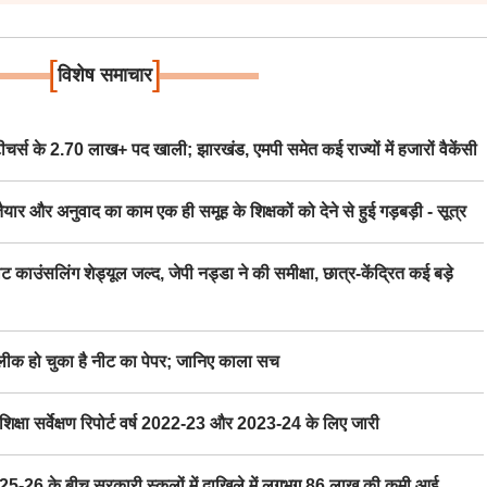
[
]
विशेष समाचार
स के 2.70 लाख+ पद खाली; झारखंड, एमपी समेत कई राज्यों में हजारों वैकेंसी
र अनुवाद का काम एक ही समूह के शिक्षकों को देने से हुई गड़बड़ी - सूत्र
िंग शेड्यूल जल्द, जेपी नड्डा ने की समीक्षा, छात्र-केंद्रित कई बड़े
 हो चुका है नीट का पेपर; जानिए काला सच
ा सर्वेक्षण रिपोर्ट वर्ष 2022-23 और 2023-24 के लिए जारी
6 के बीच सरकारी स्कूलों में दाखिले में लगभग 86 लाख की कमी आई