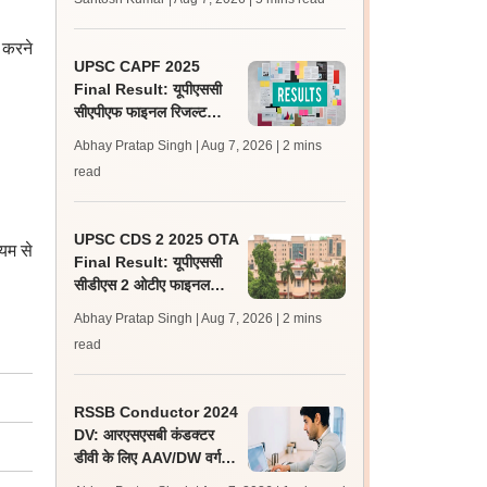
लेटेस्ट अपडेट, स्कोरकार्ड लिंक
 करने
UPSC CAPF 2025
Final Result: यूपीएससी
सीएपीएफ फाइनल रिजल्ट
upsc.gov.in पर जारी,
Abhay Pratap Singh | Aug 7, 2026
| 2 mins
350 अभ्यर्थी चयनित
read
UPSC CDS 2 2025 OTA
्यम से
Final Result: यूपीएससी
सीडीएस 2 ओटीए फाइनल
रिजल्ट upsc.gov.in पर
Abhay Pratap Singh | Aug 7, 2026
| 2 mins
जारी, 483 कैंडिडेट चयनित
read
RSSB Conductor 2024
DV: आरएसएसबी कंडक्टर
डीवी के लिए AAV/DW वर्ग के
160 अतिरिक्त अभ्यर्थी