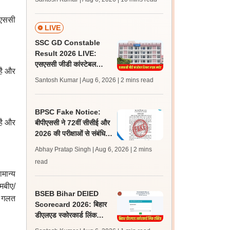
अपडेट्स
मएससी
LIVE
SSC GD Constable
Result 2026 LIVE:
एसएससी जीडी कांस्टेबल
है और
रिजल्ट कब आएगा? जानें
Santosh Kumar | Aug 6, 2026
| 2 mins read
लेटेस्ट अपडेट, स्कोरकार्ड लिंक
BPSC Fake Notice:
है और
बीपीएससी ने 72वीं सीसीई और
2026 की परीक्षाओं से संबंधित
वायरल नोटिस को बताया फर्जी
Abhay Pratap Singh | Aug 6, 2026
| 2 mins
read
मान्य
मबीए/
BSEB Bihar DElED
। गलत
Scorecard 2026: बिहार
डीएलएड स्कोरकार्ड लिंक
एक्टिव, bsebdeled.com