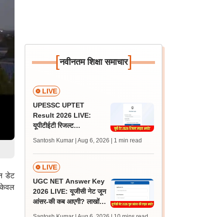
[
]
नवीनतम शिक्षा समाचार
LIVE
UPESSC UPTET
Result 2026 LIVE:
यूपीटीईटी रिजल्ट
@upessc.up.gov.in पर
Santosh Kumar | Aug 6, 2026
| 1 min read
जल्द, जानें लेटेस्ट अपडेट,
पासिंग मार्क्स
LIVE
न डेट
UGC NET Answer Key
 केवल
2026 LIVE: यूजीसी नेट जून
आंसर-की कब आएगी? लाखों
अभ्यर्थी चिंतित, जानें लेटेस्ट
Santosh Kumar | Aug 6, 2026
| 10 mins read