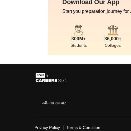
Download Our App
Start you preparation journey for
300M+
36,000+
Students
Colleges
नवीनतम समाचार
|
Privacy Policy
Terms & Condition