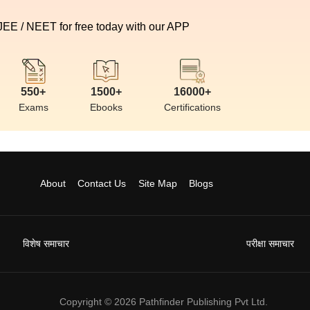
 JEE / NEET for free today with our APP
550+
1500+
16000+
Exams
Ebooks
Certifications
About
Contact Us
Site Map
Blogs
विशेष समाचार
परीक्षा समाचार
Copyright ©
2026
Pathfinder Publishing Pvt Ltd.