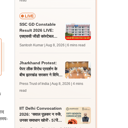
read
LIVE
SSC GD Constable
Result 2026 LIVE:
एसएससी जीडी कांस्टेबल
रिजल्ट कब आएगा? जानें
Santosh Kumar | Aug 8, 2026
| 6 mins read
लेटेस्ट अपडेट, स्कोरकार्ड लिंक
Jharkhand Protest:
पेपर लीक विरोध प्रदर्शन के
बीच झारखंड सरकार ने विभिन्न
संगठनों से की बातचीत, गतिरोध
Press Trust of India | Aug 8, 2026
| 4 mins
बरकरार
read
े
IIT Delhi Convocation
बाद
2026: ‘सवाल पूछकर न रुकें,
समय-
उनका समाधान खोजें’- 57वें
दीक्षांत समारोह में छात्रों से