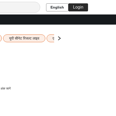
Login
English
यूपी सीनेट रिजल्ट लाइव
एचबीएसई 12वीं का रिजल्ट लाइव
यूपी ब
ंक जानें