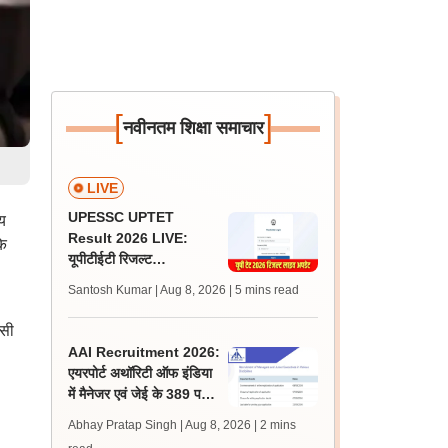
[
]
नवीनतम शिक्षा समाचार
LIVE
UPESSC UPTET
य
Result 2026 LIVE:
के
यूपीटीईटी रिजल्ट
@upessc.up.gov.in पर
Santosh Kumar | Aug 8, 2026
| 5 mins read
जल्द, जानें लेटेस्ट अपडेट,
पासिंग मार्क्स
ससी
AAI Recruitment 2026:
एयरपोर्ट अथॉरिटी ऑफ इंडिया
में मैनेजर एवं जेई के 389 पदों
पर निकली भर्ती, आवेदन शुरू
Abhay Pratap Singh | Aug 8, 2026
| 2 mins