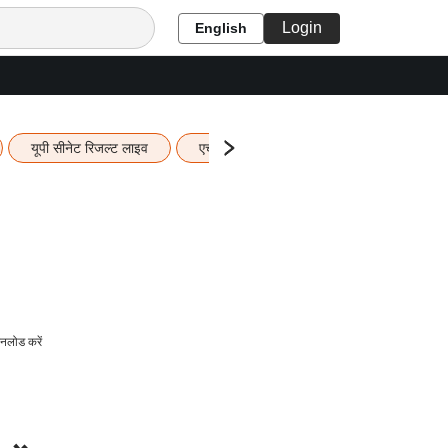
Login
English
यूपी सीनेट रिजल्ट लाइव
एचबीएसई 12वीं का रिजल्ट लाइव
यूपी बो
नलोड करें