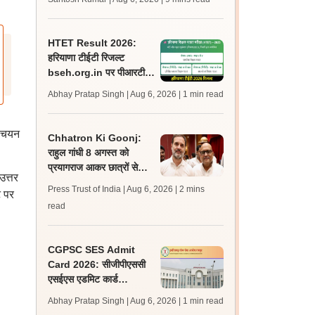
अपडेट्स
HTET Result 2026:
हरियाणा टीईटी रिजल्ट
bseh.org.in पर पीआरटी,
टीजीटी, पीजीटी के लिए जारी;
Abhay Pratap Singh | Aug 6, 2026
| 1 min read
डाउनलोड करें
ी चयन
Chhatron Ki Goonj:
राहुल गांधी 8 अगस्त को
प्रयागराज आकर छात्रों से
उत्तर
करेंगे संवाद - अजय राय
Press Trust of India | Aug 6, 2026
| 2 mins
 पर
read
CGPSC SES Admit
Card 2026: सीजीपीएससी
एसईएस एडमिट कार्ड
psc.cg.gov.in पर जारी,
Abhay Pratap Singh | Aug 6, 2026
| 1 min read
परीक्षा 16 अगस्त को होगी