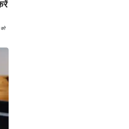
रें
 को