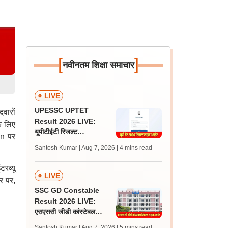
[
]
नवीनतम शिक्षा समाचार
LIVE
UPESSC UPTET
वारों
Result 2026 LIVE:
के लिए
यूपीटीईटी रिजल्ट
in पर
@upessc.up.gov.in पर
Santosh Kumar | Aug 7, 2026
| 4 mins read
जल्द, जानें लेटेस्ट अपडेट,
पासिंग मार्क्स
रव्यू
LIVE
र पर,
SSC GD Constable
Result 2026 LIVE:
एसएससी जीडी कांस्टेबल
रिजल्ट कब आएगा? जानें
Santosh Kumar | Aug 7, 2026
| 5 mins read