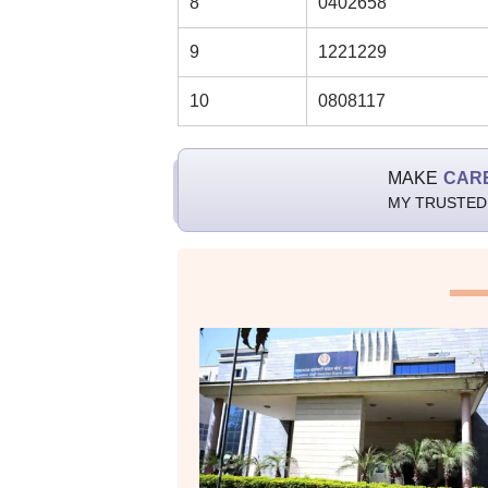
8
0402658
9
1221229
10
0808117
MAKE
CAR
MY TRUSTED