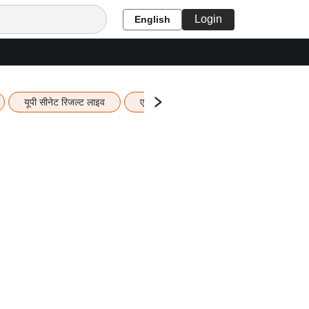
Login
English
यूपी सीनेट रिजल्ट लाइव
एचबीएसई 12वीं का रिजल्ट लाइव
यूपी ब