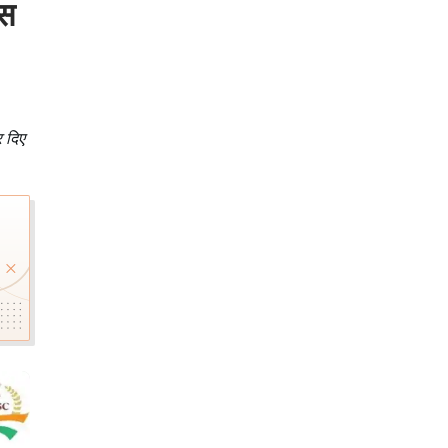
ंस
 दिए