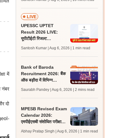
 शामिल
अपडेट्स
LIVE
UPESSC UPTET
Result 2026 LIVE:
यूपीटीईटी रिजल्ट
@upessc.up.gov.in पर
Santosh Kumar | Aug 6, 2026
| 1 min read
जल्द, जानें लेटेस्ट अपडेट,
पासिंग मार्क्स
Bank of Baroda
Recruitment 2026: बैंक
षा में
ऑफ बड़ौदा में विभिन्न
प्रबंधकीय पदों पर भर्ती शुरू,
 नंबर
Saurabh Pandey | Aug 6, 2026
| 2 mins read
पात्रता मानदंड जानें
और दो
MPESB Revised Exam
Calendar 2026:
geol-
एमपीईएसबी संशोधित परीक्षा
कैलेंडर जारी, एईओ परीक्षा
Abhay Pratap Singh | Aug 6, 2026
| 1 min read
सितंबर में होगी