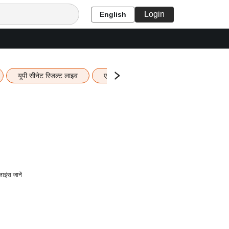
Login
English
यूपी सीनेट रिजल्ट लाइव
एचबीएसई 12वीं का रिजल्ट लाइव
यूपी ब
इंस जानें