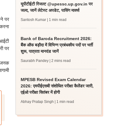
यूपीटीईटी रिजल्ट @upessc.up.gov.in पर
जल्द, जानें लेटेस्ट अपडेट, पासिंग मार्क्स
ने पर
Santosh Kumar
| 1 min read
 करना
Bank of Baroda Recruitment 2026:
य आईटी
बैंक ऑफ बड़ौदा में विभिन्न प्रबंधकीय पदों पर भर्ती
ारी पर
शुरू, पात्रता मानदंड जानें
Saurabh Pandey
| 2 mins read
तिजनक
आगामी
MPESB Revised Exam Calendar
2026: एमपीईएसबी संशोधित परीक्षा कैलेंडर जारी,
एईओ परीक्षा सितंबर में होगी
Abhay Pratap Singh
| 1 min read