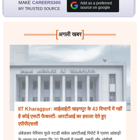
MAKE
CAREERS360
Add as a preferred
source on google
MY TRUSTED SOURCE
[
]
अगली खबर
IIT Kharagpur: आईआईटी खड़गपुर के 43 विभागों में नहीं
है कोई एसटी फैकल्टी- आरटीआई का हवाला देते हुए
एपीपीएससी
अंबेडकर पेरियार फुले स्टडी सर्कल आरटीआई रिपोर्ट में प्राप्त आंकड़ों
के आधार पर बताया कि 20 विभागों में एससी, एसटी और ओबीसी