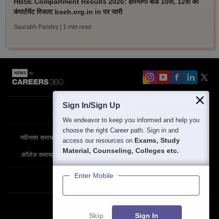
HBSE Compartment Results 2026: हरियाणा बोर्ड 10वीं, 12वीं का
कंपार्टमेंट रिजल्ट bseh.org.in in पर जारी
Saurabh Pandey
| 1 min read
Sign In/Sign Up
About
Contact Us
Site Map
Blogs
We endeavor to keep you informed and help you
choose the right Career path. Sign in and
नवीनतम समाचार
विशेष समाचार
परीक्षा समाचार
Exams, Study
access our resources on
Material, Counseling, Colleges etc.
कॉलेज समाचार
Enter Mobile
Privacy Policy
Terms & Condition
Partner Sites:
Skip
Sign In