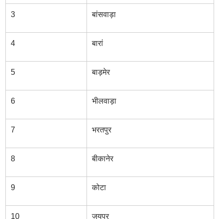
3
बांसवाड़ा
4
बारां
5
बाड़मेर
6
भीलवाड़ा
7
भरतपुर
8
बीकानेर
9
कोटा
10
जयपुर