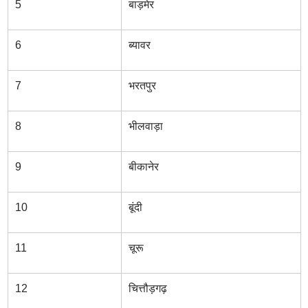
5
बाड़मेर
6
ब्यावर
7
भरतपुर
8
भीलवाड़ा
9
बीकानेर
10
बूंदी
11
चूरू
12
चित्तौड़गढ़