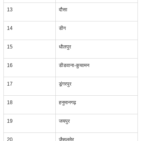
13
दौसा
14
डीग
15
धौलपुर
16
डीडवाना-कुचामन
17
डूंगरपुर
18
हनुमानगढ़
19
जयपुर
20
जैसलमेर