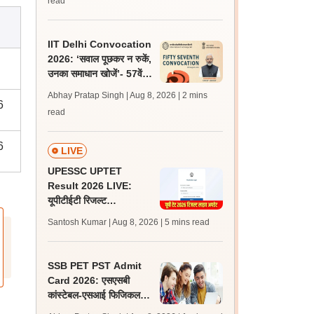
read
IIT Delhi Convocation
2026: ‘सवाल पूछकर न रुकें,
उनका समाधान खोजें’- 57वें
दीक्षांत समारोह में छात्रों से
Abhay Pratap Singh | Aug 8, 2026
| 2 mins
पीएम
6
read
6
LIVE
UPESSC UPTET
Result 2026 LIVE:
यूपीटीईटी रिजल्ट
@upessc.up.gov.in पर
Santosh Kumar | Aug 8, 2026
| 5 mins read
जल्द, जानें लेटेस्ट अपडेट,
पासिंग मार्क्स
SSB PET PST Admit
Card 2026: एसएसबी
कांस्टेबल-एसआई फिजिकल
टेस्ट एडमिट कार्ड जारी,