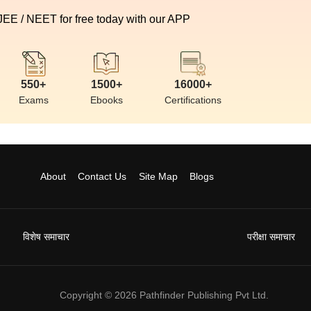
 JEE / NEET for free today with our APP
550+
1500+
16000+
Exams
Ebooks
Certifications
About
Contact Us
Site Map
Blogs
विशेष समाचार
परीक्षा समाचार
Copyright ©
2026
Pathfinder Publishing Pvt Ltd.