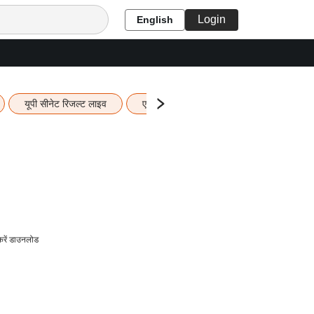
Login
English
यूपी सीनेट रिजल्ट लाइव
एचबीएसई 12वीं का रिजल्ट लाइव
यूपी ब
रें डाउनलोड