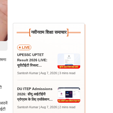
[
]
नवीनतम शिक्षा समाचार
LIVE
UPESSC UPTET
ोषणा
Result 2026 LIVE:
यूपीटीईटी रिजल्ट
@upessc.up.gov.in पर
Santosh Kumar | Aug 7, 2026
| 3 mins read
जल्द, जानें लेटेस्ट अपडेट,
पासिंग मार्क्स
टी
DU ITEP Admissions
2026: डीयू आईटीईपी
प्रोग्राम के लिए एप्लीकेशन
आठवें
करेक्शन विंडो ओपन, राउंड 1
Santosh Kumar | Aug 7, 2026
| 2 mins read
आईटी
रिजल्ट 10 अगस्त को