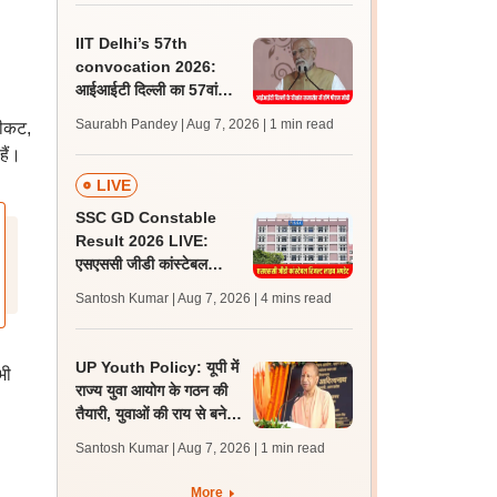
IIT Delhi’s 57th
convocation 2026:
आईआईटी दिल्ली का 57वां
दीक्षांत समारोह कल, पीएम मोदी
Saurabh Pandey | Aug 7, 2026
| 1 min read
लीकट,
होंगे मुख्य अतिथि
ैं।
LIVE
SSC GD Constable
Result 2026 LIVE:
एसएससी जीडी कांस्टेबल
रिजल्ट कब आएगा? जानें
Santosh Kumar | Aug 7, 2026
| 4 mins read
लेटेस्ट अपडेट, स्कोरकार्ड लिंक
UP Youth Policy: यूपी में
भी
राज्य युवा आयोग के गठन की
तैयारी, युवाओं की राय से बनेगी
नीति, सीएम योगी ने की घोषणा
Santosh Kumar | Aug 7, 2026
| 1 min read
More