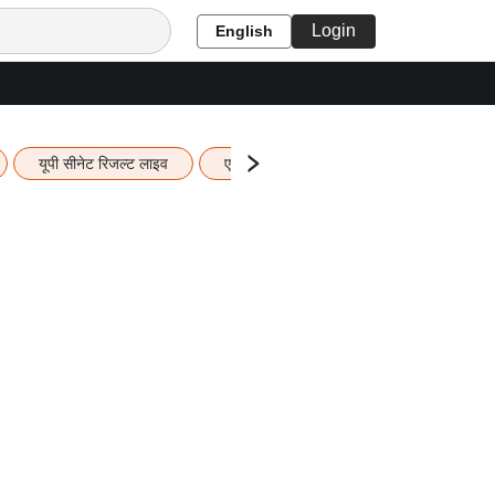
Login
English
यूपी सीनेट रिजल्ट लाइव
एचबीएसई 12वीं का रिजल्ट लाइव
यूपी ब